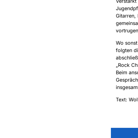
Verstärkt
Jugendpfa
Gitarren,
gemeinsa
vortrugen
Wo sonst 
folgten d
abschlie
„Rock Chr
Beim ansc
Gespräch
insgesam
Text: Wol