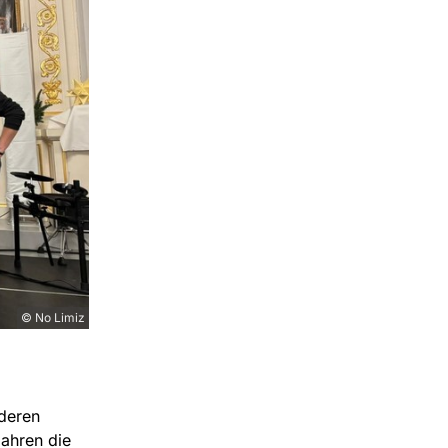
© No Limiz
nderen
Jahren die