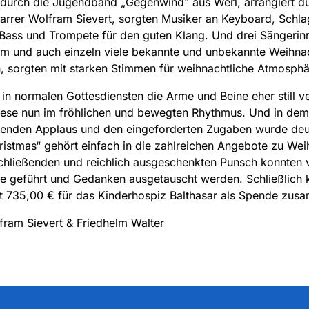
 durch die Jugendband „Gegenwind“ aus Werl, arrangiert d
rrer Wolfram Sievert, sorgten Musiker an Keyboard, Schl
 Bass und Trompete für den guten Klang. Und drei Sängerin
m und auch einzeln viele bekannte und unbekannte Weihnac
, sorgten mit starken Stimmen für weihnachtliche Atmosphä
in normalen Gottesdiensten die Arme und Beine eher still v
iese nun im fröhlichen und bewegten Rhythmus. Und in dem
ßenden Applaus und den eingeforderten Zugaben wurde deut
istmas“ gehört einfach in die zahlreichen Angebote zu Wei
hließenden und reichlich ausgeschenkten Punsch konnten v
e geführt und Gedanken ausgetauscht werden. Schließlich
t 735,00 € für das Kinderhospiz Balthasar als Spende zus
fram Sievert & Friedhelm Walter