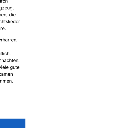
urch
agzeug,
nen, die
htslieder
re.
erharren,
lich,
hnachten.
iele gute
 kamen
ammen.