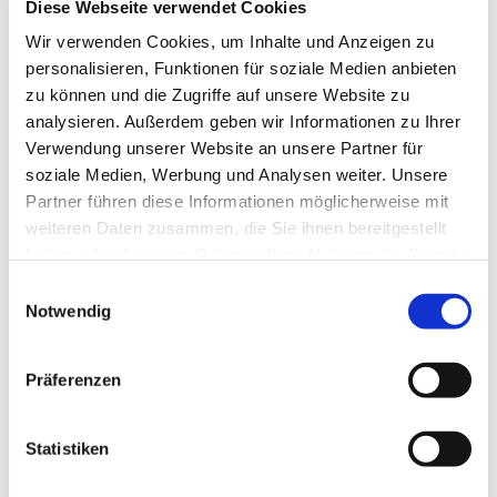
Auferstehungskirche, immer sonntags um 10 Uhr.
Diese Webseite verwendet Cookies
Am 1. Sonntag im Monat mit Abendmahl.
Wir verwenden Cookies, um Inhalte und Anzeigen zu
personalisieren, Funktionen für soziale Medien anbieten
zu können und die Zugriffe auf unsere Website zu
analysieren. Außerdem geben wir Informationen zu Ihrer
Verwendung unserer Website an unsere Partner für
soziale Medien, Werbung und Analysen weiter. Unsere
Partner führen diese Informationen möglicherweise mit
weiteren Daten zusammen, die Sie ihnen bereitgestellt
haben oder die sie im Rahmen Ihrer Nutzung der Dienste
gesammelt haben.
Einwilligungsauswahl
Notwendig
Präferenzen
Statistiken