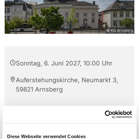
© KG Arnsberg
Sonntag, 6. Juni 2027, 10:00 Uhr
Auferstehungskirche, Neumarkt 3,
59821 Arnsberg
Unser wöchentlicher Gemeindegottesdienst in der
Auferstehungskirche, immer sonntags um 10 Uhr.
Diese Webseite verwendet Cookies
Am 1. Sonntag im Monat mit Abendmahl.