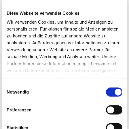
Der ANDERE Gottesdienst bietet monatlich
wechselnde Themen und Gottesdienstformen.
Diese Webseite verwendet Cookies
Taizé-Andachten, Musikgottesdienste oder
Wir verwenden Cookies, um Inhalte und Anzeigen zu
Gottesdienste mit unserem Konfirmandinnen und
personalisieren, Funktionen für soziale Medien anbieten
Konfirmanden sind nur einige Beispiele.
zu können und die Zugriffe auf unsere Website zu
analysieren. Außerdem geben wir Informationen zu Ihrer
Verwendung unserer Website an unsere Partner für
soziale Medien, Werbung und Analysen weiter. Unsere
Partner führen diese Informationen möglicherweise mit
weiteren Daten zusammen, die Sie ihnen bereitgestellt
haben oder die sie im Rahmen Ihrer Nutzung der Dienste
gesammelt haben.
Einwilligungsauswahl
Notwendig
Präferenzen
Statistiken