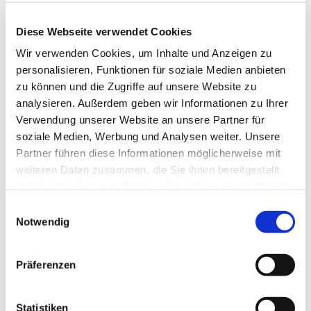
Der ANDERE Gottesdienst bietet monatlich
wechselnde Themen und Gottesdienstformen.
Diese Webseite verwendet Cookies
Taizé-Andachten, Musikgottesdienste oder
Wir verwenden Cookies, um Inhalte und Anzeigen zu
Gottesdienste mit unserem Konfirmandinnen und
personalisieren, Funktionen für soziale Medien anbieten
Konfirmanden sind nur einige Beispiele.
zu können und die Zugriffe auf unsere Website zu
analysieren. Außerdem geben wir Informationen zu Ihrer
Verwendung unserer Website an unsere Partner für
soziale Medien, Werbung und Analysen weiter. Unsere
Partner führen diese Informationen möglicherweise mit
weiteren Daten zusammen, die Sie ihnen bereitgestellt
haben oder die sie im Rahmen Ihrer Nutzung der Dienste
gesammelt haben.
Einwilligungsauswahl
Notwendig
Präferenzen
Statistiken