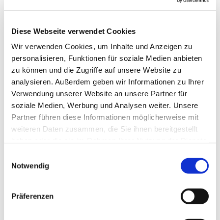
Monatlich am 2. Mittwoch im Monat um 10:30 Uhr
findet in der Seniorenresidenz Ruhrblick eine
Diese Webseite verwendet Cookies
evangelische Andacht statt. Auch die Öffentlichkeit
ist herzlich eingeladen! Es kann individuelle
Wir verwenden Cookies, um Inhalte und Anzeigen zu
Zugangsbeschränkungen durch die
personalisieren, Funktionen für soziale Medien anbieten
Seniorenresidenz geben.
zu können und die Zugriffe auf unsere Website zu
analysieren. Außerdem geben wir Informationen zu Ihrer
Verwendung unserer Website an unsere Partner für
soziale Medien, Werbung und Analysen weiter. Unsere
Partner führen diese Informationen möglicherweise mit
weiteren Daten zusammen, die Sie ihnen bereitgestellt
haben oder die sie im Rahmen Ihrer Nutzung der Dienste
gesammelt haben.
Einwilligungsauswahl
Notwendig
Präferenzen