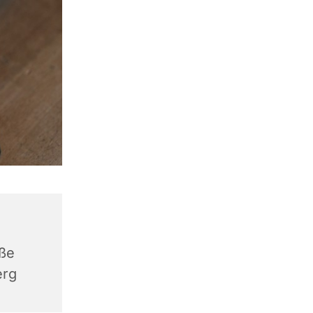
aße
erg