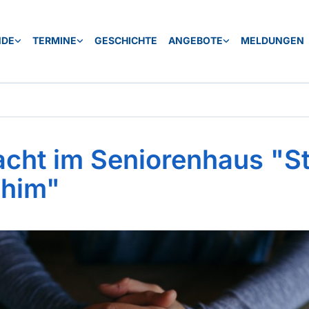
NDE
TERMINE
GESCHICHTE
ANGEBOTE
MELDUNGEN
cht im Seniorenhaus "St
him"