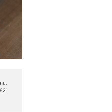
na,
9821