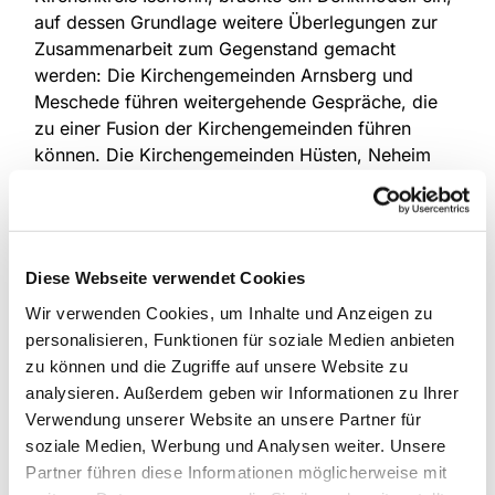
auf dessen Grundlage weitere Überlegungen zur
Zusammenarbeit zum Gegenstand gemacht
werden: Die Kirchengemeinden Arnsberg und
Meschede führen weitergehende Gespräche, die
zu einer Fusion der Kirchengemeinden führen
können. Die Kirchengemeinden Hüsten, Neheim
und Sundern führen Gespräche, die eine
pfarramtliche Verbindug zum Inhalt haben werden
und ggf. zu einem Verbund führen. In der letzten
Sitzung des Presbyteriums der Evangelischen
Diese Webseite verwendet Cookies
Kirchengemeinde Arnsberg fanden diese
Überlegungen Zustimmung. Dabei wurde deutlich,
Wir verwenden Cookies, um Inhalte und Anzeigen zu
dass auch hier ebenfalls noch viele Überlegungen
personalisieren, Funktionen für soziale Medien anbieten
zur zukünftigen Zusammenarbeit vorzunehmen
zu können und die Zugriffe auf unsere Website zu
sind. Vielleicht ist dieser Schritt aber geeignet,
analysieren. Außerdem geben wir Informationen zu Ihrer
auch die drei anderen Kirchengemeinden in der
Verwendung unserer Website an unsere Partner für
anstehenden Arbeit mitzunehmen.
soziale Medien, Werbung und Analysen weiter. Unsere
Partner führen diese Informationen möglicherweise mit
Für die
Kommunikation
ist ein erster Drei-Schritt