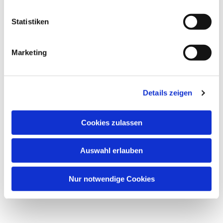
des Kirchenkreises und den Chören „VokalTotal“
sowie dem Oratorienchor unter Leitung von
Statistiken
Kirchenmusikdirektor Gerd Weimar.
Marketing
Details zeigen
Dies könnte Sie auch
Cookies zulassen
interessieren
Auswahl erlauben
Nur notwendige Cookies